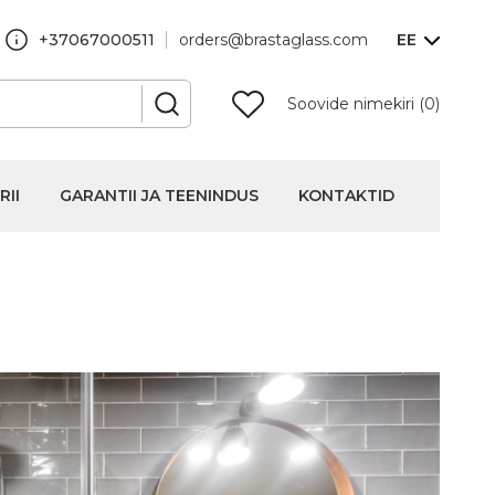
+37067000511
orders@brastaglass.com
EE
Soovide nimekiri (0)
RII
GARANTII JA TEENINDUS
KONTAKTID