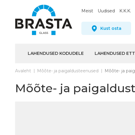
Meist
Uudised
K.K.K.
Kust osta
LAHENDUSED KODUDELE
LAHENDUSED ET
Avaleht
Mõõte- ja paigaldusteenused
Mõõte- ja pai
Mõõte- ja paigaldu