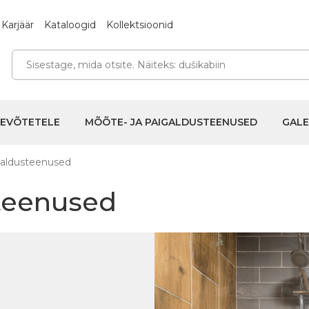
Karjäär
Kataloogid
Kollektsioonid
TEVÕTETELE
MÕÕTE- JA PAIGALDUSTEENUSED
GALE
galdusteenused
steenused