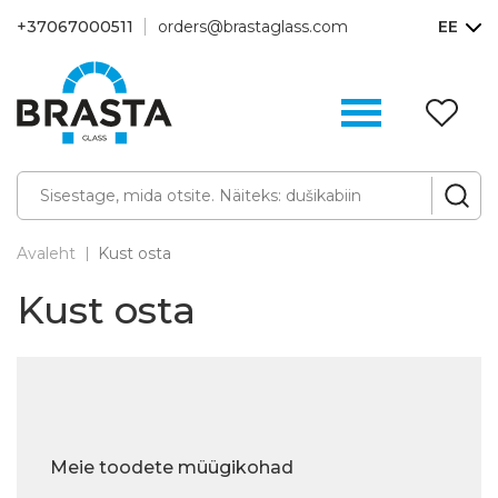
+37067000511
orders@brastaglass.com
EE
S
ni
(0
Avaleht
Kust osta
Kust osta
Meie toodete müügikohad