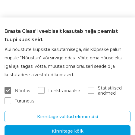
Brasta Glass'i veebisait kasutab nelja peamist
tüüpi küpsiseid.
Kui nõustute küpsiste kasutamisega, siis klõpsake palun
nupule "Nõustun" või sirvige edasi. Võite oma nõusoleku
igal ajal tagasi võtta, muutes oma brauseri seadeid ja
Brasta Glassist
Klienditeenindus
kustutades salvestatud küpsised.
Meie kohta
Kust osta
Statistilised
Nõutav
Funktsionaalne
Karjäär
Garantii ja teenindus
andmed
Turundus
Kontaktid
Kohaletoimetamine ja tagast
amine
Kinnitage valitud elemendid
UAB „Brasta Glass“
Teave
Kinnitage kõik